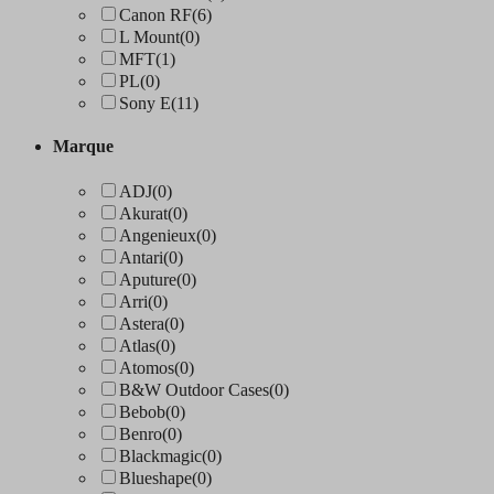
Canon RF
(6)
L Mount
(0)
MFT
(1)
PL
(0)
Sony E
(11)
Marque
ADJ
(0)
Akurat
(0)
Angenieux
(0)
Antari
(0)
Aputure
(0)
Arri
(0)
Astera
(0)
Atlas
(0)
Atomos
(0)
B&W Outdoor Cases
(0)
Bebob
(0)
Benro
(0)
Blackmagic
(0)
Blueshape
(0)