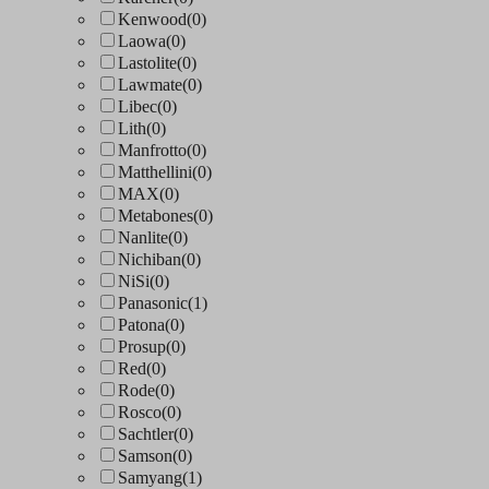
Kenwood
(0)
Laowa
(0)
Lastolite
(0)
Lawmate
(0)
Libec
(0)
Lith
(0)
Manfrotto
(0)
Matthellini
(0)
MAX
(0)
Metabones
(0)
Nanlite
(0)
Nichiban
(0)
NiSi
(0)
Panasonic
(1)
Patona
(0)
Prosup
(0)
Red
(0)
Rode
(0)
Rosco
(0)
Sachtler
(0)
Samson
(0)
Samyang
(1)