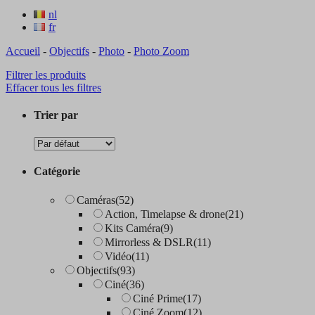
nl
fr
Accueil
-
Objectifs
-
Photo
-
Photo Zoom
Filtrer les produits
Effacer tous les filtres
Trier par
Catégorie
Caméras
(52)
Action, Timelapse & drone
(21)
Kits Caméra
(9)
Mirrorless & DSLR
(11)
Vidéo
(11)
Objectifs
(93)
Ciné
(36)
Ciné Prime
(17)
Ciné Zoom
(12)