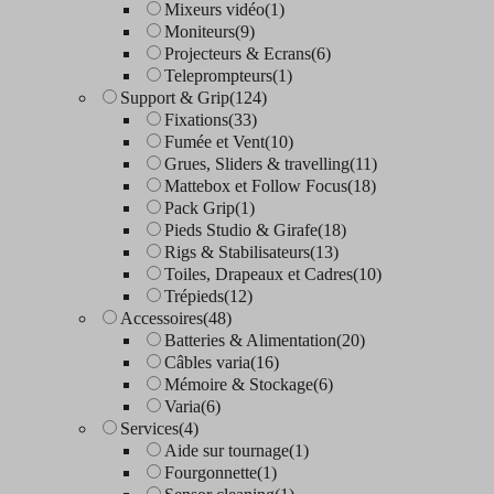
Mixeurs vidéo
(1)
Moniteurs
(9)
Projecteurs & Ecrans
(6)
Teleprompteurs
(1)
Support & Grip
(124)
Fixations
(33)
Fumée et Vent
(10)
Grues, Sliders & travelling
(11)
Mattebox et Follow Focus
(18)
Pack Grip
(1)
Pieds Studio & Girafe
(18)
Rigs & Stabilisateurs
(13)
Toiles, Drapeaux et Cadres
(10)
Trépieds
(12)
Accessoires
(48)
Batteries & Alimentation
(20)
Câbles varia
(16)
Mémoire & Stockage
(6)
Varia
(6)
Services
(4)
Aide sur tournage
(1)
Fourgonnette
(1)