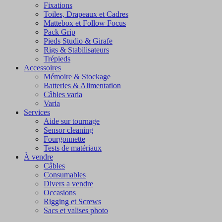
Fixations
Toiles, Drapeaux et Cadres
Mattebox et Follow Focus
Pack Grip
Pieds Studio & Girafe
Rigs & Stabilisateurs
Trépieds
Accessoires
Mémoire & Stockage
Batteries & Alimentation
Câbles varia
Varia
Services
Aide sur tournage
Sensor cleaning
Fourgonnette
Tests de matériaux
À vendre
Câbles
Consumables
Divers a vendre
Occasions
Rigging et Screws
Sacs et valises photo