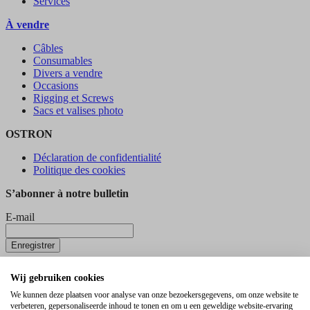
Services
À vendre
Câbles
Consumables
Divers a vendre
Occasions
Rigging et Screws
Sacs et valises photo
OSTRON
Déclaration de confidentialité
Politique des cookies
S’abonner à notre bulletin
E-mail
Enregistrer
© 2026 Ostron
Wij gebruiken cookies
Bijenstraat 3
We kunnen deze plaatsen voor analyse van onze bezoekersgegevens, om onze website te
verbeteren, gepersonaliseerde inhoud te tonen en om u een geweldige website-ervaring