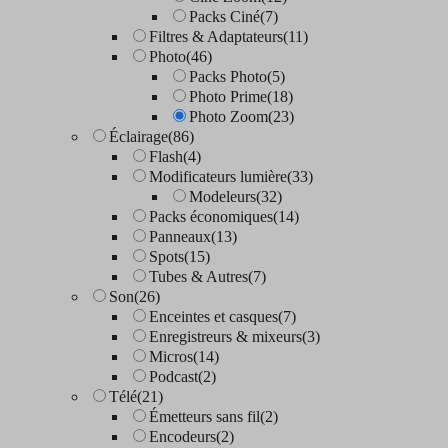
Packs Ciné
(7)
Filtres & Adaptateurs
(11)
Photo
(46)
Packs Photo
(5)
Photo Prime
(18)
Photo Zoom
(23)
Éclairage
(86)
Flash
(4)
Modificateurs lumière
(33)
Modeleurs
(32)
Packs économiques
(14)
Panneaux
(13)
Spots
(15)
Tubes & Autres
(7)
Son
(26)
Enceintes et casques
(7)
Enregistreurs & mixeurs
(3)
Micros
(14)
Podcast
(2)
Télé
(21)
Émetteurs sans fil
(2)
Encodeurs
(2)