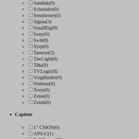
Sandisk
(0)
Schneider
(0)
Sennheiser
(0)
Sigma
(3)
SmallRig
(0)
Sony
(6)
Swit
(0)
Syrp
(0)
Tamron
(2)
TheLight
(0)
Tilta
(0)
TVLogic
(0)
Voigtländer
(0)
Wattsun
(0)
Xeen
(0)
Zeiss
(0)
Zoom
(0)
Capteur
1" CMOS
(0)
APS-C
(1)