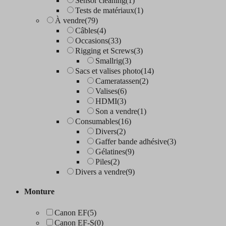
Sensor cleaning
(1)
Tests de matériaux
(1)
À vendre
(79)
Câbles
(4)
Occasions
(33)
Rigging et Screws
(3)
Smallrig
(3)
Sacs et valises photo
(14)
Cameratassen
(2)
Valises
(6)
HDMI
(3)
Son a vendre
(1)
Consumables
(16)
Divers
(2)
Gaffer bande adhésive
(3)
Gélatines
(9)
Piles
(2)
Divers a vendre
(9)
Monture
Canon EF
(5)
Canon EF-S
(0)