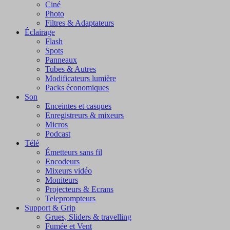
Ciné
Photo
Filtres & Adaptateurs
Éclairage
Flash
Spots
Panneaux
Tubes & Autres
Modificateurs lumière
Packs économiques
Son
Enceintes et casques
Enregistreurs & mixeurs
Micros
Podcast
Télé
Émetteurs sans fil
Encodeurs
Mixeurs vidéo
Moniteurs
Projecteurs & Ecrans
Teleprompteurs
Support & Grip
Grues, Sliders & travelling
Fumée et Vent