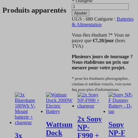
+ chargeur
Produits apparentés
Ajouter
UGS :
680
Catégorie :
Batteries
& Alimentation
Vous êtes étudiant ?* Vous ne
payez que
€
7,20
/jour
(hors
TVA)
Plusieurs jours de tournage ?
Nous établirons un prix sur
mesure pour votre projet.
* pour les étudiants photographie,
cinéma et médias visuels, voir notre
faq pour plus d'informations.
2x Sony
Wattsun
Sony
NP-
Dock
NP-F
3x
F990 +