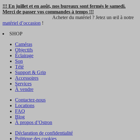
!!! En juillet et en août, nos bureaux sont fermés le samedi.
Merci de passer vos commandes à temps !!!
Acheter du matériel ? Jetez un œil à notre
matériel d’occasion
!
SHOP
Caméras
Objectifs
Éclairage
Son
Télé
Support & Grip
Accessoires
Services
À vendre
Contactez-nous
Locations
FAQ
Blog
À propos d’Ostron
Déclaration de confidentialité
Politique des cookies