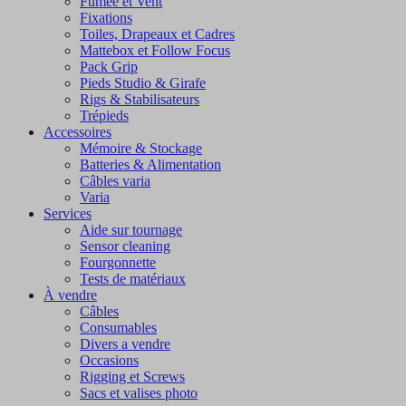
Fumée et Vent
Fixations
Toiles, Drapeaux et Cadres
Mattebox et Follow Focus
Pack Grip
Pieds Studio & Girafe
Rigs & Stabilisateurs
Trépieds
Accessoires
Mémoire & Stockage
Batteries & Alimentation
Câbles varia
Varia
Services
Aide sur tournage
Sensor cleaning
Fourgonnette
Tests de matériaux
À vendre
Câbles
Consumables
Divers a vendre
Occasions
Rigging et Screws
Sacs et valises photo