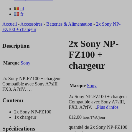
nl
fr
Accueil
-
Accessoires
-
Batteries & Alimentation
-
2x Sony NP-
FZ100 + chargeur
2x Sony NP-
Description
FZ100 +
chargeur
Marque
Sony
2x Sony NP-FZ100 + chargeur
Compatible avec Sony A7sIII,
Marque
Sony
FX3, A7rIV, …
2x Sony NP-FZ100 + chargeur
Contenu
Compatible avec Sony A7sIII,
FX3, A7rIV, ...
Plus d'infos
2x Sony NP-FZ100
€
12,00
1x chargeur
hors TVA
/jour
quantité de 2x Sony NP-FZ100
Spécifications