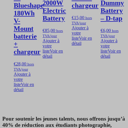
2000W
Dummy
Blueshape
chargeur
Electric
Battery
180Wh
Battery
– D-tap
€
15,00
hors
V-
TVA
/jour
Mount
Ajouter à
€
85,00
€
6,00
hors
hors
votre
batterie
TVA
/jour
TVA
/jour
liste
Voir en
Ajouter à
Ajouter à
+
détail
votre
votre
chargeur
liste
Voir en
liste
Voir en
détail
détail
€
28,00
hors
TVA
/jour
Ajouter à
votre
liste
Voir en
détail
Pour soutenir les jeunes talents, nous offrons jusqu’à
40% de réduction aux étudiants photographie,