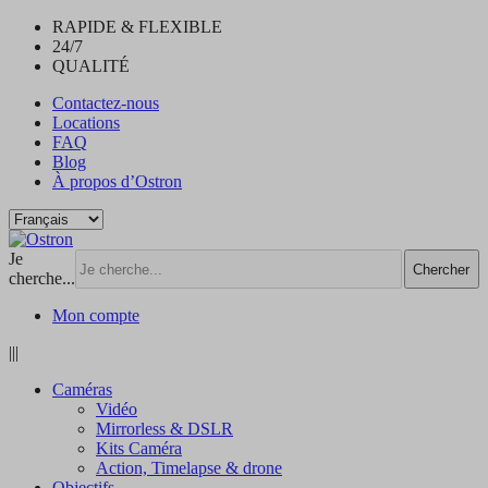
RAPIDE & FLEXIBLE
24/7
QUALITÉ
Contactez-nous
Locations
FAQ
Blog
À propos d’Ostron
Je
Chercher
cherche...
Mon compte
|||
Caméras
Vidéo
Mirrorless & DSLR
Kits Caméra
Action, Timelapse & drone
Objectifs